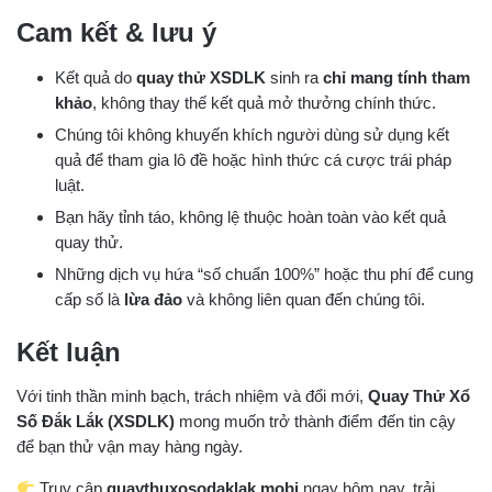
Cam kết & lưu ý
Kết quả do
quay thử XSDLK
sinh ra
chỉ mang tính tham
khảo
, không thay thế kết quả mở thưởng chính thức.
Chúng tôi không khuyến khích người dùng sử dụng kết
quả để tham gia lô đề hoặc hình thức cá cược trái pháp
luật.
Bạn hãy tỉnh táo, không lệ thuộc hoàn toàn vào kết quả
quay thử.
Những dịch vụ hứa “số chuẩn 100%” hoặc thu phí để cung
cấp số là
lừa đảo
và không liên quan đến chúng tôi.
Kết luận
Với tinh thần minh bạch, trách nhiệm và đổi mới,
Quay Thử Xổ
Số Đắk Lắk (XSDLK)
mong muốn trở thành điểm đến tin cậy
để bạn thử vận may hàng ngày.
Truy cập
quaythuxosodaklak.mobi
ngay hôm nay, trải