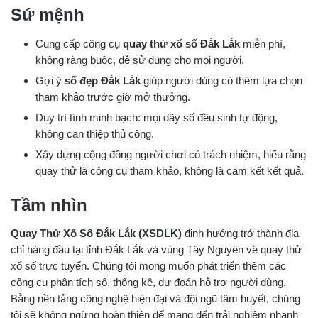
Sứ mệnh
Cung cấp công cụ
quay thử xổ số Đắk Lắk
miễn phí,
không ràng buộc, dễ sử dụng cho mọi người.
Gợi ý
số đẹp Đắk Lắk
giúp người dùng có thêm lựa chọn
tham khảo trước giờ mở thưởng.
Duy trì tính minh bạch: mọi dãy số đều sinh tự động,
không can thiệp thủ công.
Xây dựng cộng đồng người chơi có trách nhiệm, hiểu rằng
quay thử là công cụ tham khảo, không là cam kết kết quả.
Tầm nhìn
Quay Thử Xổ Số Đắk Lắk (XSDLK)
định hướng trở thành địa
chỉ hàng đầu tại tỉnh Đắk Lắk và vùng Tây Nguyên về quay thử
xổ số trực tuyến. Chúng tôi mong muốn phát triển thêm các
công cụ phân tích số, thống kê, dự đoán hỗ trợ người dùng.
Bằng nền tảng công nghệ hiện đại và đội ngũ tâm huyết, chúng
tôi sẽ không ngừng hoàn thiện để mang đến trải nghiệm nhanh