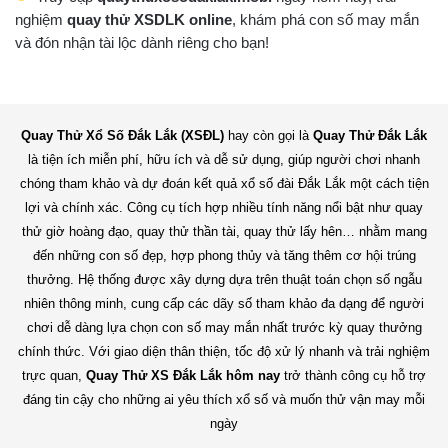
nghiệm
quay thử XSDLK online
, khám phá con số may mắn
và đón nhận tài lộc dành riêng cho bạn!
Quay Thử Xổ Số Đắk Lắk (XSĐL)
hay còn gọi là
Quay Thử Đắk Lắk
là tiện ích miễn phí, hữu ích và dễ sử dụng, giúp người chơi nhanh
chóng tham khảo và dự đoán kết quả xổ số đài Đắk Lắk một cách tiện
lợi và chính xác. Công cụ tích hợp nhiều tính năng nổi bật như quay
thử giờ hoàng đạo, quay thử thần tài, quay thử lấy hên… nhằm mang
đến những con số đẹp, hợp phong thủy và tăng thêm cơ hội trúng
thưởng. Hệ thống được xây dựng dựa trên thuật toán chọn số ngẫu
nhiên thông minh, cung cấp các dãy số tham khảo đa dạng để người
chơi dễ dàng lựa chọn con số may mắn nhất trước kỳ quay thưởng
chính thức. Với giao diện thân thiện, tốc độ xử lý nhanh và trải nghiệm
trực quan,
Quay Thử XS Đắk Lắk hôm nay
trở thành công cụ hỗ trợ
đáng tin cậy cho những ai yêu thích xổ số và muốn thử vận may mỗi
ngày