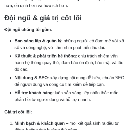
hơn, ổn định hơn và hữu ích hơn.
Đội ngũ & giá trị cốt lõi
Đội ngũ chúng tôi gồm:
Ban sáng lập & quản lý
: những người có đam mê với xổ
số và công nghệ, với tầm nhìn phát triển lâu dài.
Kỹ thuật & phát triển hệ thống
: chịu trách nhiệm vận
hành hệ thống quay thử, đảm bảo ổn định, bảo mật và tốc
độ cao.
Nội dung & SEO
: xây dựng nội dung dễ hiểu, chuẩn SEO
để người dùng và công cụ tìm kiếm dễ tiếp cận.
Hỗ trợ khách hàng
: luôn sẵn sàng tiếp nhận thắc mắc,
phản hồi từ người dùng và hỗ trợ nhanh.
Giá trị cốt lõi:
Minh bạch & khách quan
– mọi kết quả sinh ra đều tự
động, không ảnh hưởng thủ công.