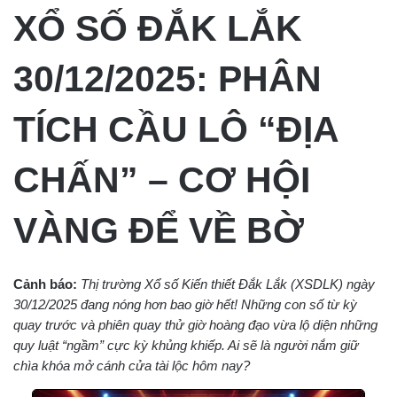
XỔ SỐ ĐẮK LẮK
30/12/2025: PHÂN
TÍCH CẦU LÔ “ĐỊA
CHẤN” – CƠ HỘI
VÀNG ĐỂ VỀ BỜ
Cảnh báo:
Thị trường Xổ số Kiến thiết Đắk Lắk (XSDLK) ngày
30/12/2025 đang nóng hơn bao giờ hết! Những con số từ kỳ
quay trước và phiên quay thử giờ hoàng đạo vừa lộ diện những
quy luật “ngầm” cực kỳ khủng khiếp. Ai sẽ là người nắm giữ
chìa khóa mở cánh cửa tài lộc hôm nay?