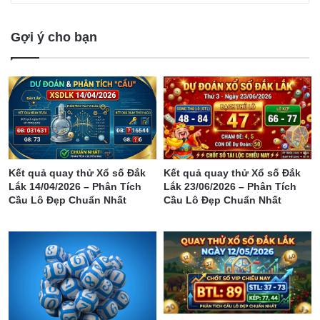
Gợi ý cho bạn
Kết quả quay thử Xổ số Đắk
Kết quả quay thử Xổ số Đắk
Lắk 14/04/2026 – Phân Tích
Lắk 23/06/2026 – Phân Tích
Cầu Lô Đẹp Chuẩn Nhất
Cầu Lô Đẹp Chuẩn Nhất