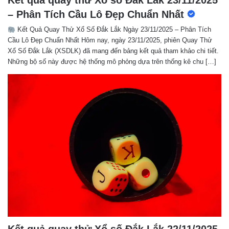
Kết quả quay thử Xổ số Đắk Lắk 23/11/2025
– Phân Tích Cầu Lô Đẹp Chuẩn Nhất
Kết Quả Quay Thử Xổ Số Đắk Lắk Ngày 23/11/2025 – Phân Tích
Cầu Lô Đẹp Chuẩn Nhất Hôm nay, ngày 23/11/2025, phiên Quay Thử
Xổ Số Đắk Lắk (XSDLK) đã mang đến bảng kết quả tham khảo chi tiết.
Những bộ số này được hệ thống mô phỏng dựa trên thống kê chu […]
Kết quả quay thử Xổ số Đắk Lắk 22/11/2025