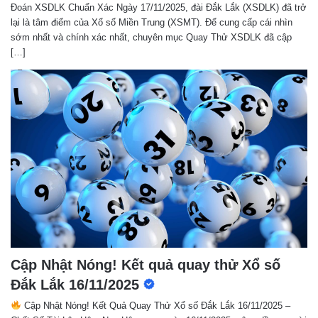
Đoán XSDLK Chuẩn Xác Ngày 17/11/2025, đài Đắk Lắk (XSDLK) đã trở
lại là tâm điểm của Xổ số Miền Trung (XSMT). Để cung cấp cái nhìn
sớm nhất và chính xác nhất, chuyên mục Quay Thử XSDLK đã cập
[…]
Cập Nhật Nóng! Kết quả quay thử Xổ số
Đắk Lắk 16/11/2025
Cập Nhật Nóng! Kết Quả Quay Thử Xổ số Đắk Lắk 16/11/2025 –