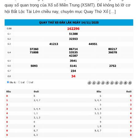
quay số quan trọng của Xổ số Miền Trung (XSMT). Để không bỏ lỡ cơ
hội Bắt Lộc Tài Lớn chiều nay, chuyên mục Quay Thử Xổ […]