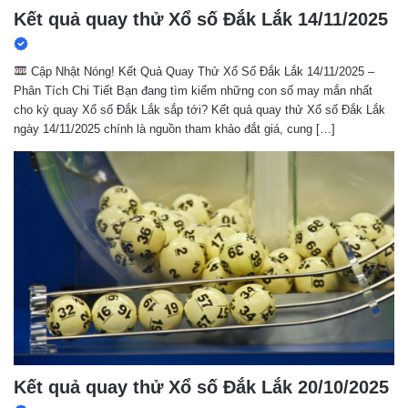
Kết quả quay thử Xổ số Đắk Lắk 14/11/2025
Cập Nhật Nóng! Kết Quả Quay Thử Xổ Số Đắk Lắk 14/11/2025 –
Phân Tích Chi Tiết Bạn đang tìm kiếm những con số may mắn nhất
cho kỳ quay Xổ số Đắk Lắk sắp tới? Kết quả quay thử Xổ số Đắk Lắk
ngày 14/11/2025 chính là nguồn tham khảo đắt giá, cung […]
Kết quả quay thử Xổ số Đắk Lắk 20/10/2025