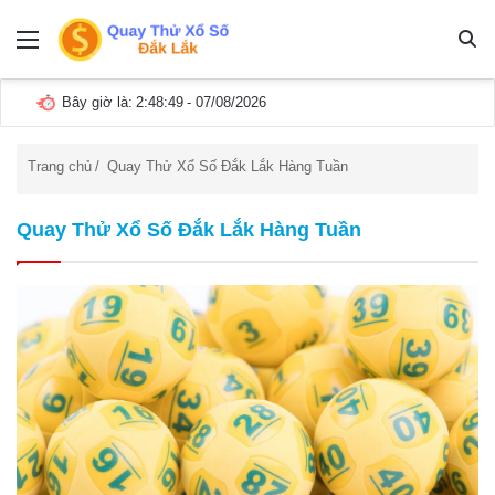
Menu
Th
ch
Bây giờ là:
2:48:50
- 07/08/2026
m
tì
Trang chủ
/
Quay Thử Xổ Số Đắk Lắk Hàng Tuần
gì
Quay Thử Xổ Số Đắk Lắk Hàng Tuần