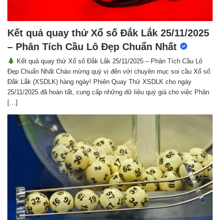
Kết quả quay thử Xổ số Đắk Lắk 25/11/2025
– Phân Tích Cầu Lô Đẹp Chuẩn Nhất
Kết quả quay thử Xổ số Đắk Lắk 25/11/2025 – Phân Tích Cầu Lô
Đẹp Chuẩn Nhất Chào mừng quý vị đến với chuyên mục soi cầu Xổ số
Đắk Lắk (XSDLK) hàng ngày! Phiên Quay Thử XSDLK cho ngày
25/11/2025 đã hoàn tất, cung cấp những dữ liệu quý giá cho việc Phân
[…]