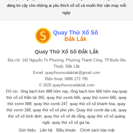
đáng tin cậy cho những ai yêu thích xổ số và muốn thử vận may mỗi
ngày
Quay Thử Xổ Số Đắk Lắk
Địa chỉ: 142 Nguyễn Tri Phương, Phường Thành Công, TP.Buôn Ma
Thuột, Đắk Lắk
Email: quaythuxosodaklak@gmail.com
Điện thoại: 0986 272 795
© 2025 quaythuxosodaklak.com
Đối tác:
rồng bạch kim 888 hôm nay
,
rồng bạch kim 666 hôm nay
,
quay
thử xổ số thần tài 365
,
quay thử xsmb 666
,
quay thử xsmn 666
,
quay
thử xsmn 888
,
quay thử xsmb 247
,
quay thử xổ số khánh hòa
,
quay
thử xsmn 168
,
quay thử xổ số phú yên
,
Quay thử xsmb đại cát
,
quay
thử xổ số bình định
,
quay thử xổ số đà nẵng
,
quay thử xổ số quảng
ngãi
,
quay thử xổ số gia lai
,
Giới thiệu
Liên hệ
Điều khoản
Chính sách bảo mật