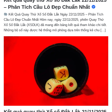
– Phân Tích Cầu Lô Đẹp Chuẩn Nhất
Kết Quả Quay Thử Xổ Số Đắk Lắk Ngày 22/11/2025 – Phân Tích
Cầu Lô Đẹp Chuẩn Nhất Hôm nay, ngày 22/11/2025, phiên Quay Thử
Xổ Số Đắk Lắk (XSDLK) đã mang đến bảng kết quả tham khảo chi tiết.
Những bộ số này được hệ thống mô phỏng dựa trên thống kê chu […]
Kết quả quay thử Xổ số Đắk Lắk 21/11/2025