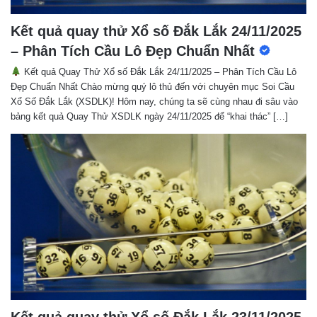
Kết quả quay thử Xổ số Đắk Lắk 24/11/2025
– Phân Tích Cầu Lô Đẹp Chuẩn Nhất
Kết quả Quay Thử Xổ số Đắk Lắk 24/11/2025 – Phân Tích Cầu Lô
Đẹp Chuẩn Nhất Chào mừng quý lô thủ đến với chuyên mục Soi Cầu
Xổ Số Đắk Lắk (XSDLK)! Hôm nay, chúng ta sẽ cùng nhau đi sâu vào
bảng kết quả Quay Thử XSDLK ngày 24/11/2025 để “khai thác” […]