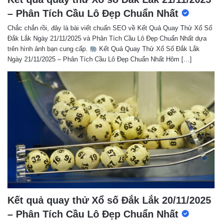
– Phân Tích Cầu Lô Đẹp Chuẩn Nhất
Chắc chắn rồi, đây là bài viết chuẩn SEO về Kết Quả Quay Thử Xổ Số
Đắk Lắk Ngày 21/11/2025 và Phân Tích Cầu Lô Đẹp Chuẩn Nhất dựa
trên hình ảnh bạn cung cấp.
Kết Quả Quay Thử Xổ Số Đắk Lắk
Ngày 21/11/2025 – Phân Tích Cầu Lô Đẹp Chuẩn Nhất Hôm […]
Kết quả quay thử Xổ số Đắk Lắk 20/11/2025
– Phân Tích Cầu Lô Đẹp Chuẩn Nhất