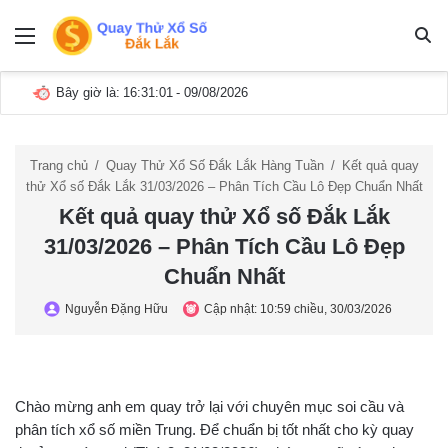
Menu
Th
ch
Bây giờ là:
16:31:01
- 09/08/2026
m
tì
gì
Trang chủ
/
Quay Thử Xổ Số Đắk Lắk Hàng Tuần
/
Kết quả quay
thử Xổ số Đắk Lắk 31/03/2026 – Phân Tích Cầu Lô Đẹp Chuẩn Nhất
Kết quả quay thử Xổ số Đắk Lắk
31/03/2026 – Phân Tích Cầu Lô Đẹp
Chuẩn Nhất
Nguyễn Đặng Hữu
Cập nhật: 10:59 chiều, 30/03/2026
Chào mừng anh em quay trở lại với chuyên mục soi cầu và
phân tích xổ số miền Trung. Để chuẩn bị tốt nhất cho kỳ quay