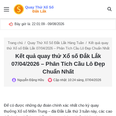
Menu
Th
ch
Bây giờ là:
22:01:10
- 09/08/2026
m
tì
gì
Trang chủ
/
Quay Thử Xổ Số Đắk Lắk Hàng Tuần
/
Kết quả quay
thử Xổ số Đắk Lắk 07/04/2026 – Phân Tích Cầu Lô Đẹp Chuẩn Nhất
Kết quả quay thử Xổ số Đắk Lắk
07/04/2026 – Phân Tích Cầu Lô Đẹp
Chuẩn Nhất
Nguyễn Đặng Hữu
Cập nhật: 10:24 sáng, 07/04/2026
Để có được những dự đoán chính xác nhất cho kỳ quay
thưởng Xổ số Miền Trung – đài Đắk Lắk thứ 3 tuần này, các cao