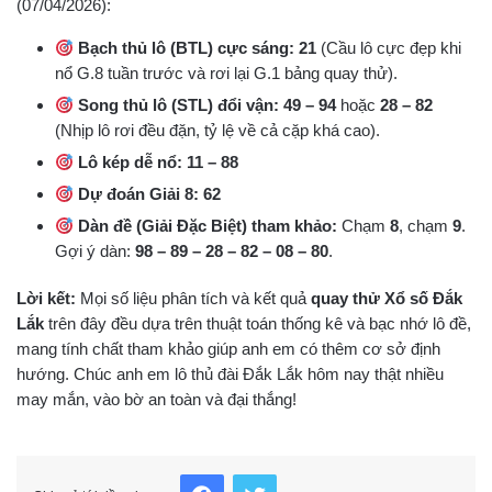
(07/04/2026):
Bạch thủ lô (BTL) cực sáng:
21
(Cầu lô cực đẹp khi
nổ G.8 tuần trước và rơi lại G.1 bảng quay thử).
Song thủ lô (STL) đổi vận:
49 – 94
hoặc
28 – 82
(Nhịp lô rơi đều đặn, tỷ lệ về cả cặp khá cao).
Lô kép dễ nổ:
11 – 88
Dự đoán Giải 8:
62
Dàn đề (Giải Đặc Biệt) tham khảo:
Chạm
8
, chạm
9
.
Gợi ý dàn:
98 – 89 – 28 – 82 – 08 – 80
.
Lời kết:
Mọi số liệu phân tích và kết quả
quay thử Xổ số Đắk
Lắk
trên đây đều dựa trên thuật toán thống kê và bạc nhớ lô đề,
mang tính chất tham khảo giúp anh em có thêm cơ sở định
hướng. Chúc anh em lô thủ đài Đắk Lắk hôm nay thật nhiều
may mắn, vào bờ an toàn và đại thắng!
Facebook
Twitter