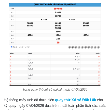
bảng quay thử xổ số daklak ngày 07/04/2026
Hệ thống máy tính đã thực hiện
quay thử Xổ số Đắk Lắk
cho
kỳ quay ngày 07/04/2026 dựa trên thuật toán phân tích xác suất