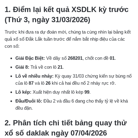
1. Điểm lại kết quả XSDLK kỳ trước
(Thứ 3, ngày 31/03/2026)
Trước khi đưa ra dự đoán mới, chúng ta cùng nhìn lại bảng kết
quả xổ số Đắk Lắk tuần trước để nắm bắt nhịp điệu của các
con số:
Giải Đặc Biệt:
Về dãy số
268201
, chốt con đề
01
.
Giải 8:
Trả về con lô
21
.
Lô về nhiều nháy:
Kỳ quay 31/03 chứng kiến sự bùng nổ
của lô
87
và lô
26
khi cả hai đều nổ 2 nháy rực rỡ.
Lô kép:
Xuất hiện duy nhất lô kép
99
.
Đầu/Đuôi lô:
Đầu 2 và đầu 6 đang cho thấy tỷ lệ về khá
đều đặn.
2. Phân tích chi tiết bảng quay thử
xổ số daklak ngày 07/04/2026