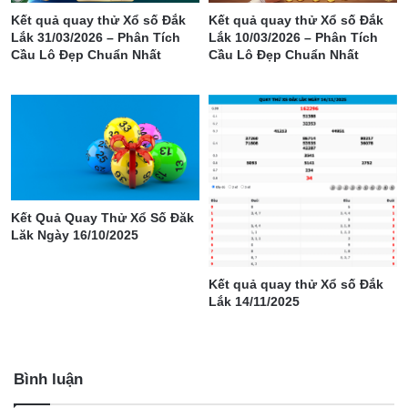
Kết quả quay thử Xổ số Đắk
Kết quả quay thử Xổ số Đắk
Lắk 31/03/2026 – Phân Tích
Lắk 10/03/2026 – Phân Tích
Cầu Lô Đẹp Chuẩn Nhất
Cầu Lô Đẹp Chuẩn Nhất
Kết Quả Quay Thử Xổ Số Đăk
Lăk Ngày 16/10/2025
Kết quả quay thử Xổ số Đắk
Lắk 14/11/2025
Bình luận