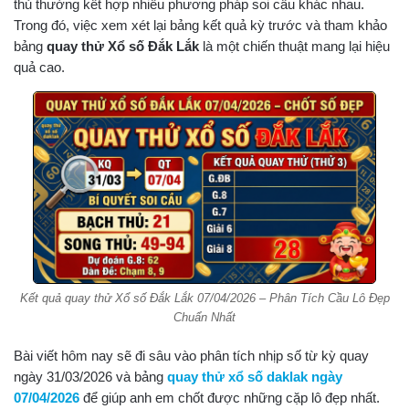
thủ thường kết hợp nhiều phương pháp soi cầu khác nhau.
Trong đó, việc xem xét lại bảng kết quả kỳ trước và tham khảo
bảng
quay thử Xổ số Đắk Lắk
là một chiến thuật mang lại hiệu
quả cao.
Kết quả quay thử Xổ số Đắk Lắk 07/04/2026 – Phân Tích Cầu Lô Đẹp
Chuẩn Nhất
Bài viết hôm nay sẽ đi sâu vào phân tích nhịp số từ kỳ quay
ngày 31/03/2026 và bảng
quay thử xổ số daklak ngày
07/04/2026
để giúp anh em chốt được những cặp lô đẹp nhất.